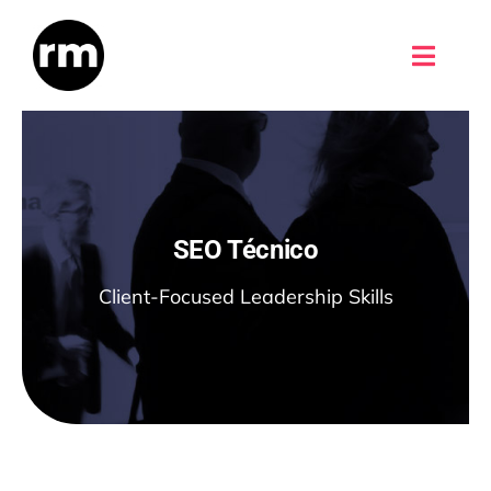
Saltar
al
Toggle
contenido
Naviga
Sobre mí
Mentorías
SEO Técnico
Herramientas
Client-Focused Leadership Skills
Think
Usuario