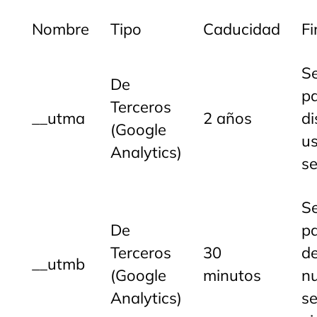
Nombre
Tipo
Caducidad
Fi
S
De
p
Terceros
__utma
2 años
di
(Google
us
Analytics)
se
S
De
p
Terceros
30
d
__utmb
(Google
minutos
n
Analytics)
se