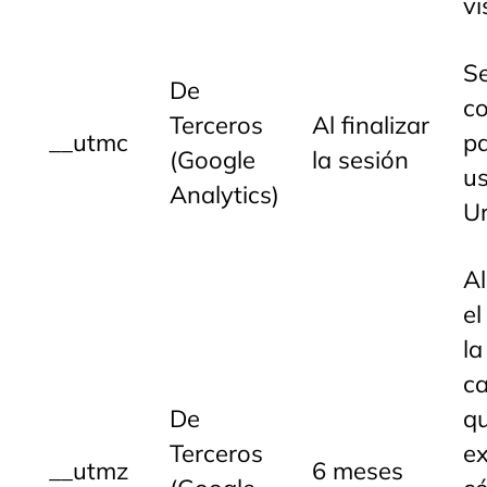
vi
S
De
co
Terceros
Al finalizar
__utmc
pa
(Google
la sesión
u
Analytics)
Ur
A
el
la
c
De
q
Terceros
ex
__utmz
6 meses