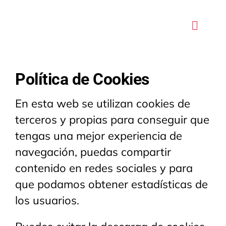
Saltar
al
Toggle
contenido
Naviga
Sobre m
Política de Cookies
Mentoría
En esta web se utilizan cookies de
terceros y propias para conseguir que
Herramien
tengas una mejor experiencia de
navegación, puedas compartir
Think
contenido en redes sociales y para
que podamos obtener estadísticas de
Usuario
los usuarios.